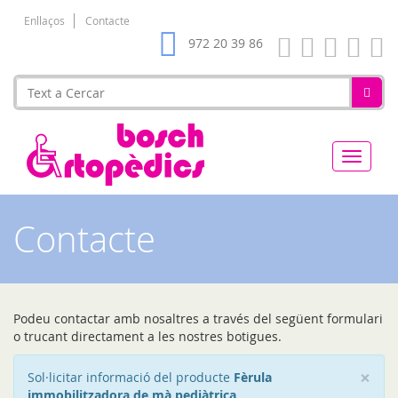
Enllaços
Contacte
972 20 39 86
Ortopèd
Bosch
Contacte
Podeu contactar amb nosaltres a través del següent formulari
o trucant directament a les nostres botigues.
×
Sol·licitar informació del producte
Fèrula
immobilitzadora de mà pediàtrica