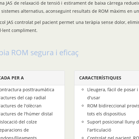
ema JAS de relaxació de tensió i estirament de baixa càrrega redu
 sistemes alternatius, aconseguint resultats de ROM màxims en u
ocol JAS controlat pel pacient permet una teràpia sense dolor, elim
l·lent compliment.
pia ROM segura i eficaç
CADA PER A
CARACTERÍSTIQUES
ontractura posttraumàtica
Lleugera, fàcil de posar 
ractures del cap radial
d'usar
ractures de l'olècran
ROM bidireccional provi
ractures de l'húmer distal
tots els dispositius
islocació del colze
Suport posicional lluny 
eparacions de
l'articulació
endons/lligaments
Controlat pel pacient, 