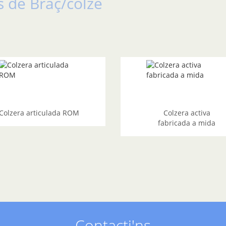
s de Braç/colze
Colzera articulada ROM
Colzera activa
fabricada a mida
Contacti'ns