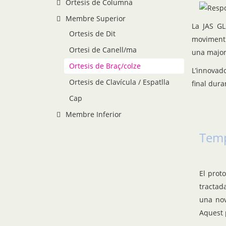
Ortesis de Columna
Membre Superior
La JAS GL
Ortesis de Dit
moviment (
Ortesi de Canell/ma
una major 
Ortesis de Braç/colze
L’innovad
Ortesis de Clavícula / Espatlla
final dura
Cap
Membre Inferior
Temp
El prot
tractad
una nov
Aquest p