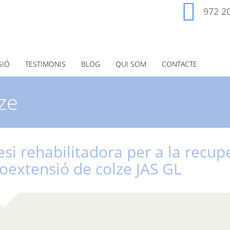
972 2
SIÓ
TESTIMONIS
BLOG
QUI SOM
CONTACTE
ze
esi rehabilitadora per a la recup
xoextensió de colze JAS GL