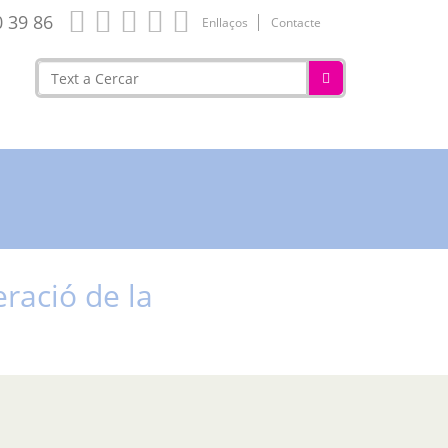
0 39 86
Enllaços
Contacte
eració de la