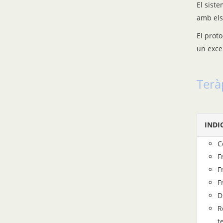
El sist
amb els
El prot
un exce
Terà
INDI
C
F
F
F
D
R
t