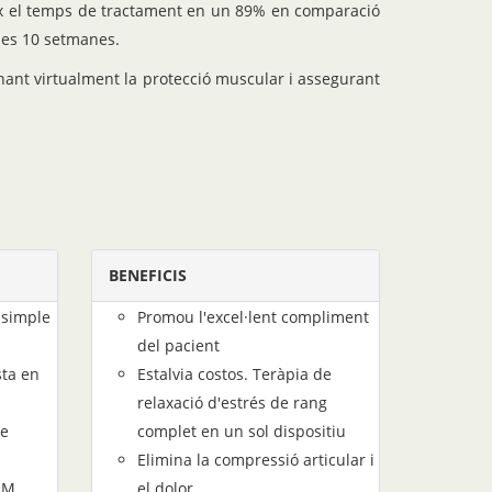
eix el temps de tractament en un 89% en comparació
nes 10 setmanes.
inant virtualment la protecció muscular i assegurant
BENEFICIS
i simple
Promou l'excel·lent compliment
del pacient
sta en
Estalvia costos. Teràpia de
relaxació d'estrés de rang
de
complet en un sol dispositiu
Elimina la compressió articular i
ROM
el dolor