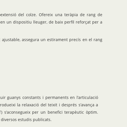
oextensió del colze. Ofereix una teràpia de rang de
n un dispositiu lleuger, de baix perfil reforçat per a
ajustable, assegura un estirament precís en el rang
uir guanys constants i permanents en l’articulació
ueixi la relaxació del teixit i després s’avança a
) s’aconsegueix per un benefici terapèutic òptim.
i diversos estudis publicats.