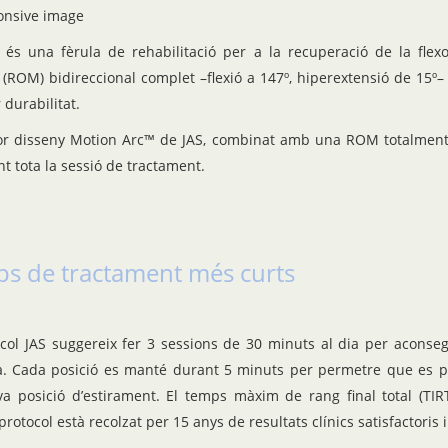
 és una fèrula de rehabilitació per a la recuperació de la flex
ROM) bidireccional complet –flexió a 147º, hiperextensió de 15º– e
durabilitat.
or disseny Motion Arc™ de JAS, combinat amb una ROM totalment 
nt tota la sessió de tractament.
s de tractament més curts
ocol JAS suggereix fer 3 sessions de 30 minuts al dia per aconseg
a. Cada posició es manté durant 5 minuts per permetre que es prod
a posició d’estirament. El temps màxim de rang final total (TIRT
rotocol està recolzat per 15 anys de resultats clínics satisfactoris 