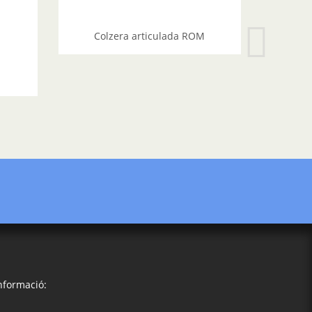
Colzera articulada ROM
e
nformació: