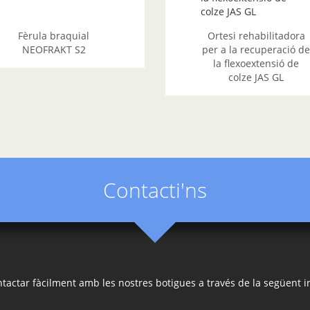
Fèrula braquial
Ortesi rehabilitadora
NEOFRAKT S2
per a la recuperació d
la flexoextensió de
colze JAS GL
Contacti'ns
tactar fàcilment amb les nostres botigues a través de la següent i