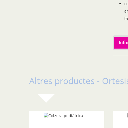
c
a
t
Inf
Altres productes - Ortesi