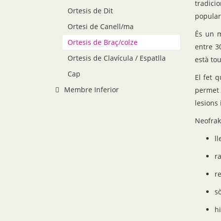
tradic
Ortesis de Dit
popular
Ortesi de Canell/ma
És un m
Ortesis de Braç/colze
entre 3
Ortesis de Clavícula / Espatlla
està to
Cap
El fet 
Membre Inferior
permet 
lesions 
Neofrak
ll
r
re
sò
h