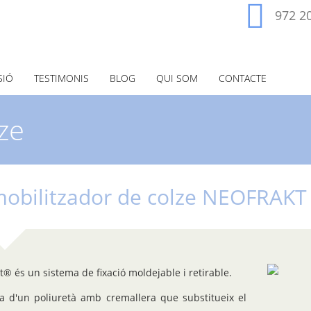
972 2
SIÓ
TESTIMONIS
BLOG
QUI SOM
CONTACTE
ze
obilitzador de colze NEOFRAKT
® és un sistema de fixació moldejable i retirable.
ta d'un poliuretà amb cremallera que substitueix el