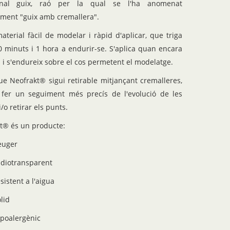
ional guix, raó per la qual se l'ha anomenat
ment "guix amb cremallera".
aterial fàcil de modelar i ràpid d'aplicar, que triga
0 minuts i 1 hora a endurir-se. S'aplica quan encara
u i s'endureix sobre el cos permetent el modelatge.
que Neofrakt® sigui retirable mitjançant cremalleres,
fer un seguiment més precís de l'evolució de les
i/o retirar els punts.
t® és un producte:
euger
adiotransparent
sistent a l'aigua
lid
ipoalergènic