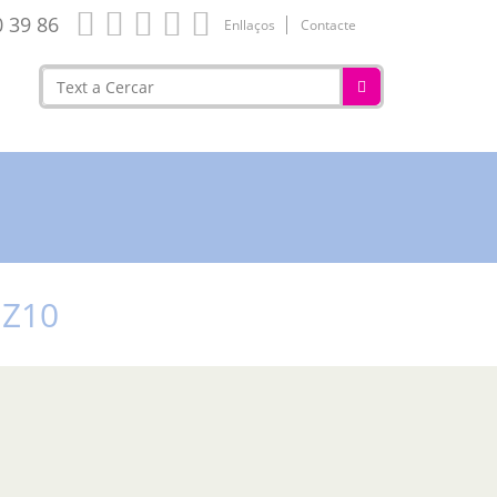
0 39 86
Enllaços
Contacte
 Z10